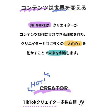
コンテンツ
は
世界
を変える
は、クリエイターが
SHIGURE
コンテンツ制作に専念できる環境を作り、
クリエイターと共に多くの
を
「人の心」
動かすことで
します。
未来を創造
CREATOR
TikTokクリエイター多数在籍